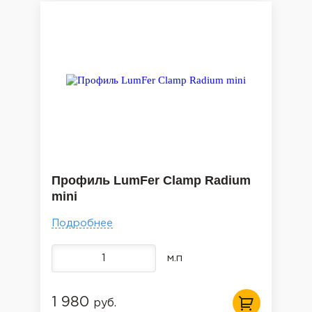
Профиль LumFer Clamp Radium
mini
Подробнее
м.п
1 980
руб.