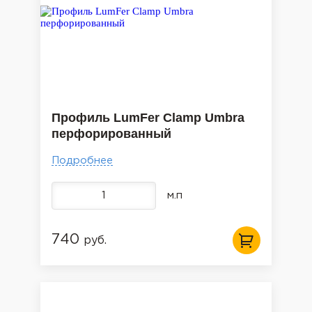
Профиль LumFer Clamp Umbra
перфорированный
Подробнее
м.п
740
руб.