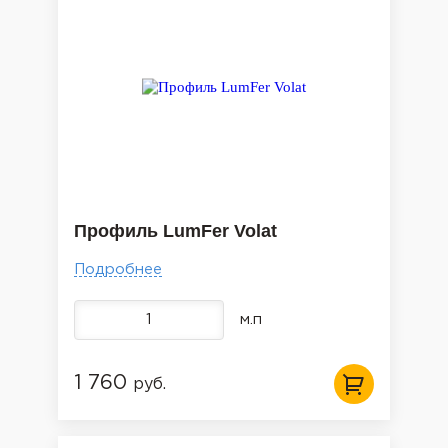
Профиль LumFer Volat
Подробнее
м.п
1 760
руб.